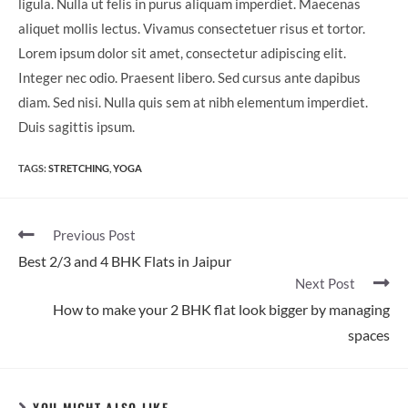
ligula. Nulla ut felis in purus aliquam imperdiet. Maecenas
aliquet mollis lectus. Vivamus consectetuer risus et tortor.
Lorem ipsum dolor sit amet, consectetur adipiscing elit.
Integer nec odio. Praesent libero. Sed cursus ante dapibus
diam. Sed nisi. Nulla quis sem at nibh elementum imperdiet.
Duis sagittis ipsum.
TAGS:
STRETCHING
,
YOGA
Previous Post
Best 2/3 and 4 BHK Flats in Jaipur
Next Post
How to make your 2 BHK flat look bigger by managing
spaces
YOU MIGHT ALSO LIKE