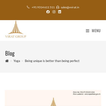
+91 9314 611 511
sales@vvirat.in
MENU
Blog
>
Yoga
>
Being unique is better than being perfect